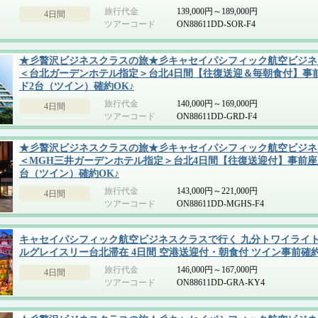
旅行代金
139,000円～189,000円
4日間
ツアーコード
ON88611DD-SOR-F4
★彡贅沢ビジネスクラスの旅★彡キャセイパシフィック航空ビジネ
＜台北ガーデンホテル指定＞台北4日間【往復送迎＆毎朝食付】事
ド2台（ツイン）確約OK♪
旅行代金
140,000円～169,000円
4日間
ツアーコード
ON88611DD-GRD-F4
★彡贅沢ビジネスクラスの旅★彡キャセイパシフィック航空ビジネ
＜MGH三井ガーデンホテル指定＞台北4日間【往復送迎付】事前座
台（ツイン）確約OK♪
旅行代金
143,000円～221,000円
4日間
ツアーコード
ON88611DD-MGHS-F4
キャセイパシフィック航空ビジネスクラスで行く 九分トワイライト
ルグレイスリー台北滞在 4日間 空港送迎付・朝食付 ツイン事前確
旅行代金
146,000円～167,000円
4日間
ツアーコード
ON88611DD-GRA-KY4