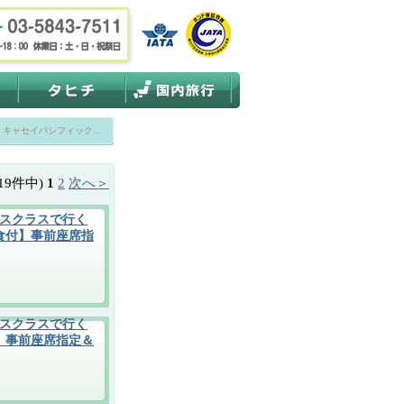
キャセイパシフィック...
19件中)
1
2
次へ＞
スクラスで行く
食付】事前座席指
スクラスで行く
】事前座席指定＆