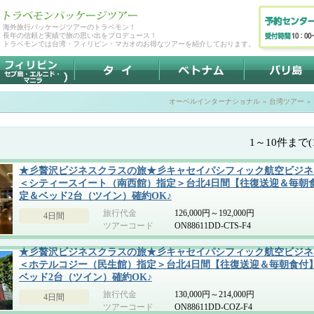
海外旅行パッケージツアーのトラベモン！
長年の信頼と実績で旅の思い出をプロデュース！
トラベモンでは台湾・フィリピン・マカオのお得なツアーを紹介しております。
オーベルインターナショナル
»
台湾ツアー
»
1～10件まで(
★彡贅沢ビジネスクラスの旅★彡キャセイパシフィック航空ビジネ
＜シティースイート（南西館）指定＞台北4日間【往復送迎＆毎朝
定＆ベッド2台（ツイン）確約OK♪
旅行代金
126,000円～192,000円
4日間
ツアーコード
ON88611DD-CTS-F4
★彡贅沢ビジネスクラスの旅★彡キャセイパシフィック航空ビジネ
＜ホテルコジー（民生館）指定＞台北4日間【往復送迎＆毎朝食付
ベッド2台（ツイン）確約OK♪
旅行代金
130,000円～214,000円
4日間
ツアーコード
ON88611DD-COZ-F4