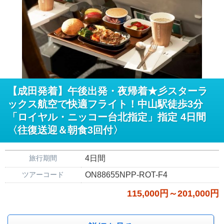
【成田発着】午後出発・夜帰着★彡スターラ
ックス航空で快適フライト！中山駅徒歩3分
「ロイヤル・ニッコー台北指定」指定 4日間
〈往復送迎＆朝食3回付〉
旅行期間
4日間
ツアーコード
ON88655NPP-ROT-F4
115,000円～201,000円