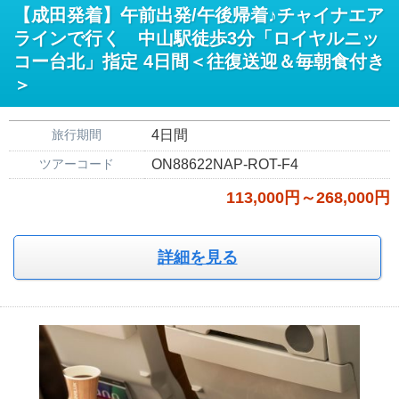
【成田発着】午前出発/午後帰着♪チャイナエア
ラインで行く 中山駅徒歩3分「ロイヤルニッ
コー台北」指定 4日間＜往復送迎＆毎朝食付き
＞
旅行期間
4日間
ツアーコード
ON88622NAP-ROT-F4
113,000円～268,000円
詳細を見る