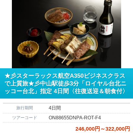
★彡スターラックス航空A350ビジネスクラス
で上質旅★彡中山駅徒歩3分「ロイヤル台北ニ
ッコー台北」指定 4日間〈往復送迎＆朝食付〉
旅行期間
4日間
ツアーコード
ON88655DNPA-ROT-F4
246,000円～322,000円