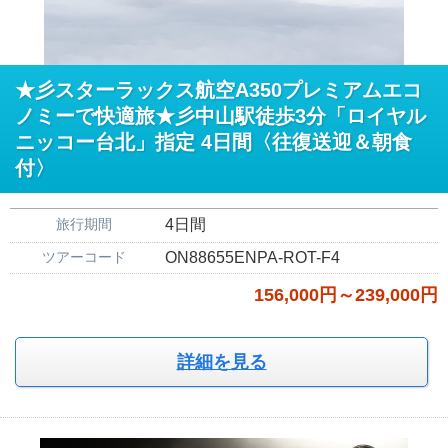
★彡スターラックス航空A350プレミアムエコ
ノミーで快適旅★彡中山駅徒歩3分「ロイヤル
ニッコー台北」指定 4日間〈往復送迎＆朝食
付〉
旅行期間
4日間
ツアーコード
ON88655ENPA-ROT-F4
156,000円～239,000円
詳細を見る