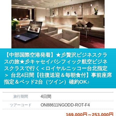
【中部国際空港発着】★彡贅沢ビジネスクラ
スの旅★彡キャセイパシフィック航空ビジネ
スクラスで行く＜ロイヤルニッコー台北指定
＞ 台北4日間【往復送迎＆毎朝食付】事前座席
指定＆ベッド2台（ツイン）確約OK♪
旅行期間
4日間
ツアーコード
ON88611NGODD-ROT-F4
169,000円～253,000円