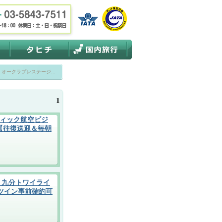
オークラプレステージ...
1
ィック航空ビジ
【往復送迎＆毎朝
 九分トワイライ
 ツイン事前確約可