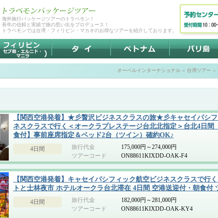
海外旅行パッケージツアーのトラベモン！
長年の信頼と実績で旅の思い出をプロデュース！
トラベモンでは台湾・フィリピン・マカオのお得なツアーを紹介しております。
オーベルインターナショナル
»
台湾ツアー
»
【関西空港発着】★彡贅沢ビジネスクラスの旅★彡キャセイパシフ
ネスクラスで行く＜オークラプレステージ台北北指定＞台北4日間
食付】事前座席指定＆ベッド2台（ツイン）確約OK♪
旅行代金
175,000円～274,000円
4日間
ツアーコード
ON88611KIXDD-OAK-F4
【関西空港発着】キャセイパシフィック航空ビジネスクラスで行く
トと士林夜市 ホテルオークラ台北滞在 4日間 空港送迎付・朝食付
旅行代金
182,000円～281,000円
4日間
ツアーコード
ON88611KIXDD-OAK-KY4