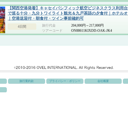
【関西空港発着】キャセイパシフィック航空ビジネスクラス利用台
で巡る十分・九分トワイライト観光＆九戸茶語の夕食付｜ホテルオ
｜空港送迎付・朝食付・ツイン事前確約可
旅行代金
204,000円～217,000円
4日間
ツアーコード
ON88611KIXDD-OAK-JK4
旅行業約款
プライバシー・ポリシー
会社概要