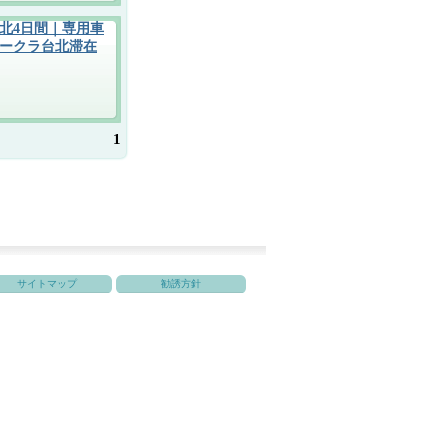
北4日間｜専用車
ークラ台北滞在
1
サイトマップ
勧誘方針