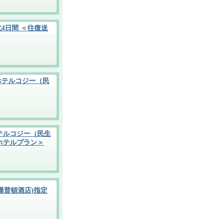
4日間 ＜往復送
ホテルコジー（民
テルコジー（民生
ホテルプラン＞
漢普頓酒店)指定