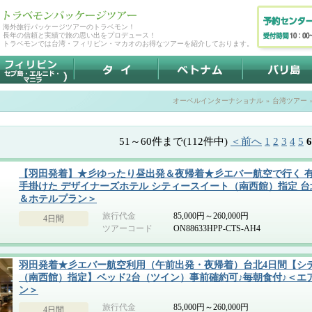
海外旅行パッケージツアーのトラベモン！
長年の信頼と実績で旅の思い出をプロデュース！
トラベモンでは台湾・フィリピン・マカオのお得なツアーを紹介しております。
オーベルインターナショナル
»
台湾ツアー
51～60件まで(112件中)
＜前へ
1
2
3
4
5
6
【羽田発着】★彡ゆったり昼出発＆夜帰着★彡エバー航空で行く 
手掛けた デザイナーズホテル シティースイート（南西館）指定 台
＆ホテルプラン＞
旅行代金
85,000円～260,000円
4日間
ツアーコード
ON88633HPP-CTS-AH4
羽田発着★彡エバー航空利用（午前出発・夜帰着）台北4日間【シ
（南西館）指定】ベッド2台（ツイン）事前確約可♪毎朝食付♪＜エ
ン＞
旅行代金
85,000円～260,000円
4日間