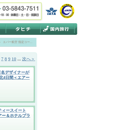
»
エバー航空 指定コー...
7
8
9
10
...
次へ＞
有名デザイナーが
北4日間＜エアー
ティースイート
アー＆ホテルプラ