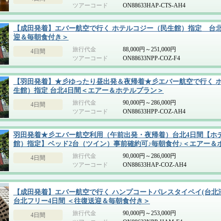
ツアーコード
ON88633HAP-CTS-AH4
【成田発着】エバー航空で行く ホテルコジー（民生館）指定 台北
迎＆毎朝食付き＞
旅行代金
88,000円～251,000円
4日間
ツアーコード
ON88633NPP-COZ-F4
【羽田発着】★彡ゆったり昼出発＆夜帰着★彡エバー航空で行く 
生館）指定 台北4日間＜エアー＆ホテルプラン＞
旅行代金
90,000円～286,000円
4日間
ツアーコード
ON88633HPP-COZ-AH4
羽田発着★彡エバー航空利用（午前出発・夜帰着）台北4日間【ホ
館）指定】ベッド2台（ツイン）事前確約可♪毎朝食付♪＜エアー＆
旅行代金
90,000円～286,000円
4日間
ツアーコード
ON88633HAP-COZ-AH4
【成田発着】エバー航空で行く ハンプコートパレスタイペイ(台北
台北フリー4日間 ＜往復送迎＆毎朝食付き＞
旅行代金
90,000円～253,000円
4日間