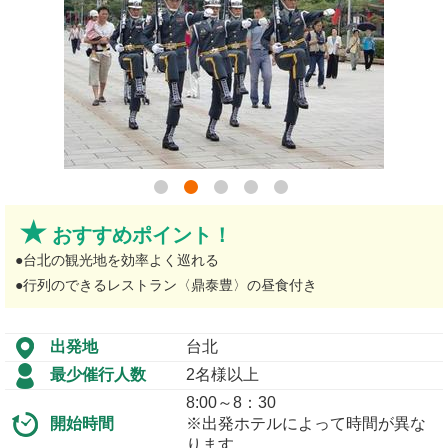
おすすめポイント！
●台北の観光地を効率よく巡れる
●行列のできるレストラン〈鼎泰豊〉の昼食付き
出発地
台北
最少催行人数
2名様以上
8:00～8：30
開始時間
※出発ホテルによって時間が異な
ります。