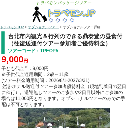
トラべモンTOP
>
オプショナルツアー
>
オプショナルツアー詳細
台北市内観光＆行列のできる鼎泰豊の昼食付
（往復送迎付ツアー参加者ご優待料金）
ツアーコード：TPEOP5
9,000
円
※
子ども代金
：
9,000
円
※子供代金適用期間：2歳～11歳
(ツアー料金適用期間：2026/8/1-2027/3/31)
空港-ホテル送迎付ツアー参加者優待料金（現地到着日の翌日
に催行）。送迎無しツアーのご参加や2日目以外にご参加の
場合は11,000円となります。オプショナルツアーのみでの手
配は不可となります。