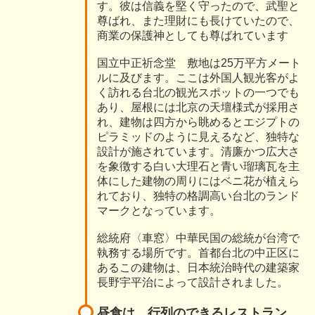
す。彼は信義を堅く守ったので、武聖と
尊ばれ、また理財にも長けていたので、
商業の保護神としても尊ばれています
国立中正祈念堂 敷地は25万平方メート
ルに及びます。ここは外国人観光客がよ
く訪れる台北の観光スポットの一つでも
あり、屋根には北京の天壇様式が採用さ
れ、建物は四方から眺めるとエジプトの
ピラミッドのように見えるなど、独特な
設計が施されています。清廉かつ広大さ
を象徴する白い大理石と青い瑠璃瓦を主
体にした建物の周りにはベニ花が植えら
れており、独特の格調高い台北のランド
マークとなっています。
総統府〈車窓〉中華民国の総統が台湾で
執務する場所です。首都台北の中正区に
あるこの建物は、日本統治時代の建築家
長野宇平治によって設計されました。
昼食は、行列のできるレストラン