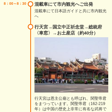
8：00～8：30
混載車にて市内観光へご出発
混載車にて日本語ガイドと共に市内観光
へ
行天宮→国立中正祈念堂→総統府
〈車窓〉→お土産店（約40分）
行天宮は恩主公廟とも呼ばれ、関聖帝君
をまつっています。関聖帝君（162-219
年）は中国の歴史上非常に有名な武将で