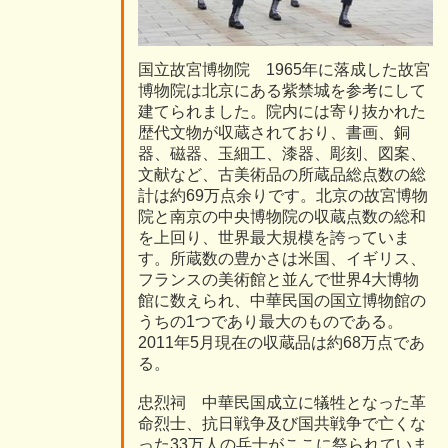
国立故宮博物院 1965年に落成した故宮
博物院は北京にある紫禁城を参考にして
建てられました。院内には寄り抜かれた
歴代文物が収蔵されており、書画、銅
器、磁器、玉細工、漆器、彫刻、図案、
文献など、古美術品の所蔵品総点数の総
計は約69万点余りです。北京の故宮博物
院と南京の中央博物院の収蔵点数の総和
を上回り、世界最大規模を誇っていま
す。所蔵数の豊かさは米国、イギリス、
フランスの美術館と並んで世界4大博物
館に数えられ、中華民国の国立博物館の
うちの1つであり最大のものである。
2011年5月現在の収蔵品は約68万点であ
る。
忠烈祠 中華民国成立に犠牲となった革
命烈士、抗日戦争及び国共戦争で亡くな
った33万人の兵士がここに祭られていま