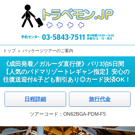
トップ
パッケージツアーのご案内
《成田発着／ガルーダ直行便》バリ3泊5日間
【人気のパドマリゾートレギャン指定】安心の
往復送迎付&子ども割引あり◎カード決済OK！
日程詳細
旅行代金
ツアーコード：ON62BGA-PDM-F5