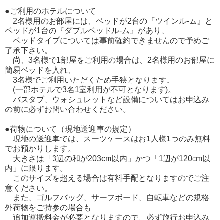
●ご利用のホテルについて
2名様用のお部屋には、ベッドが2台の『ツインル-ム』と
ベッドが1台の『ダブルベッドル-ム』があり、
ベッドタイプについては事前確約できませんので予めご
了承下さい。
尚、3名様で1部屋をご利用の場合は、2名様用のお部屋に
簡易ベッドを入れ、
3名様でご利用いただくため手狭となります。
(一部ホテルで3名1室利用が不可となります)。
バスタブ、ウォシュレットなど設備についてはお申込み
の前に必ずお問い合わせください。
●荷物について（現地送迎車の規定）
現地の送迎車では、スーツケースはお1人様1つのみ無料
でお預かりします。
大きさは「3辺の和が203cm以内」かつ「1辺が120cm以
内」に限ります。
このサイズを超える場合は有料手配となりますのでご注
意ください。
また、ゴルフバッグ、サーフボード、自転車などの規格
外荷物をご持参の場合も
追加運搬料金が必要となりますので、必ず旅行お申込み