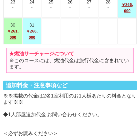
23
24
25
26
27
28
￥266,
-
-
-
-
-
-
000
30
31
￥261,
￥266,
000
000
★燃油サーチャージについて
※このコースには、燃油代金は旅行代金に含まれてい
ます。
追加料金・注意事項など
※※掲載の代金は2名1室利用のお1人様あたりの料金となり
ます※※
◆1人部屋追加代金 お問い合わせください。
＜必ずお読みください＞