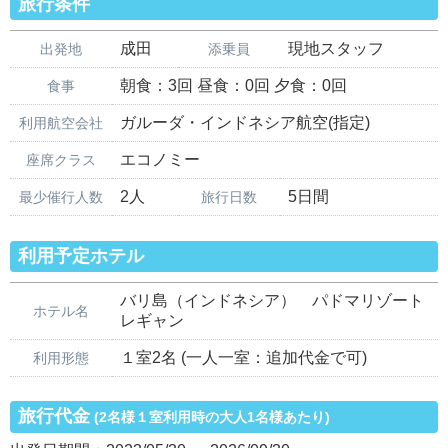
旅行条件
成田
現地スタッフ
出発地
添乗員
朝食：3回 昼食：0回 夕食：0回
食事
ガルーダ・インドネシア航空(指定)
利用航空会社
エコノミー
座席クラス
2人
5日間
最少催行人数
旅行日数
利用予定ホテル
バリ島（インドネシア） パドマリゾート
ホテル名
レギャン
１室2名 (一人一室：追加代金で可)
利用形態
旅行代金
(2名様１室利用時の大人1名様あたり)