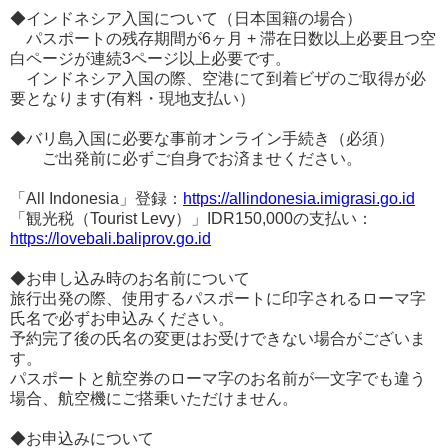
◆インドネシア入国について（日本国籍の場合）
パスポートの残存期間が6ヶ月 + 滞在日数以上必要且つ空
白ページが連続3ページ以上必要です。
インドネシア入国の際、空港にて到着ビザのご取得が必
要となります(有料・現地支払い）
◆バリ島入国に必要な事前オンライン手続き（必須）
ご出発前に必ずご自身でお済ませください。
「All Indonesia」登録：
https://allindonesia.imigrasi.go.id
「観光税（Tourist Levy）」IDR150,000の支払い：
https://lovebali.baliprov.go.id
◆お申し込み時のお名前について
旅行出発の際、使用するパスポートに印字されるローマ字
氏名で必ずお申込みください。
予約完了後の氏名の変更はお受けできない場合がございま
す。
パスポートと航空券のローマ字のお名前が一文字でも違う
場合、航空機にご搭乗いただけません。
◆お申込みについて