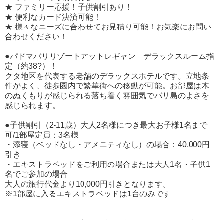
★ ファミリー応援！子供割引あり！
★ 便利なカード決済可能！
★ 様々なニーズに合わせてお見積り可能！お気楽にお問い
合わせください！
●パドマバリリゾートアットレギャン デラックスルーム指
定（約38?）！
クタ地区を代表する老舗のデラックスホテルです。立地条
件がよく、徒歩圏内で繁華街への移動が可能。お部屋は木
のぬくもりが感じられる落ち着く雰囲気でバリ島のよさを
感じられます。
●子供割引（2-11歳）大人2名様につき最大お子様1名まで
可/1部屋定員：3名様
・添寝（ベッドなし・アメニティなし）の場合：40,000円
引き
・エキストラベッドをご利用の場合または大人1名・子供1
名でご参加の場合
大人の旅行代金より10,000円引きとなります。
※1部屋に入るエキストラベッドは1台のみです