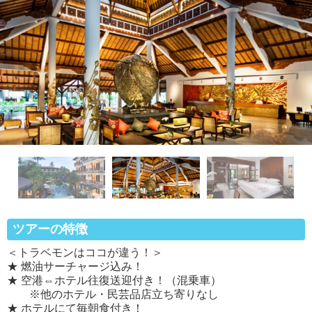
ツアーの特徴
＜トラベモンはココが違う！＞
★ 燃油サーチャージ込み！
★ 空港⇔ホテル往復送迎付き！（混乗車）
※他のホテル・民芸品店立ち寄りなし
★ ホテルにて毎朝食付き！