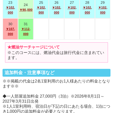
23
25
26
27
28
29
24
￥102,
￥102,
￥102,
￥102,
￥102,
￥102,
￥90,
000
000
000
000
000
000
000
30
31
￥107,
￥112,
000
000
★燃油サーチャージについて
※このコースには、燃油代金は旅行代金に含まれてい
ます。
追加料金・注意事項など
※※掲載の代金は2名1室利用のお1人様あたりの料金となり
ます※※
◆一人部屋追加料金 27,000円（3泊）※2026年8月1日～
2027年3月31日出発
※1人1室利用時、宿泊日が下記の日にあたる場合、1泊につ
き1,000円の追加料金が必要となります。