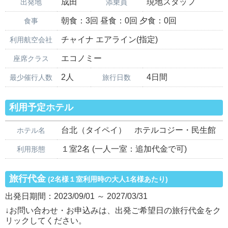
成田
現地スタッフ
出発地
添乗員
朝食：3回 昼食：0回 夕食：0回
食事
チャイナ エアライン(指定)
利用航空会社
エコノミー
座席クラス
2人
4日間
最少催行人数
旅行日数
利用予定ホテル
台北（タイペイ） ホテルコジー・民生館
ホテル名
１室2名 (一人一室：追加代金で可)
利用形態
旅行代金
(2名様１室利用時の大人1名様あたり)
出発日期間：2023/09/01 ～ 2027/03/31
↓お問い合わせ・お申込みは、出発ご希望日の旅行代金をク
リックしてください。