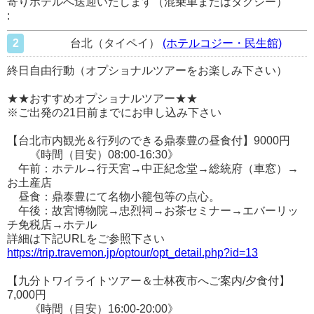
寄りホテルへ送迎いたします（混乗車またはタクシー）
:
2
台北（タイペイ）
(ホテルコジー・民生館)
終日自由行動（オプショナルツアーをお楽しみ下さい）
★★おすすめオプショナルツアー★★
※ご出発の21日前までにお申し込み下さい
【台北市内観光＆行列のできる鼎泰豊の昼食付】9000円
《時間（目安）08:00-16:30》
午前：ホテル→行天宮→中正紀念堂→総統府（車窓）→
お土産店
昼食：鼎泰豊にて名物小籠包等の点心。
午後：故宮博物院→忠烈祠→お茶セミナー→エバーリッ
チ免税店→ホテル
詳細は下記URLをご参照下さい
https://trip.travemon.jp/optour/opt_detail.php?id=13
【九分トワイライトツアー＆士林夜市へご案内/夕食付】
7,000円
《時間（目安）16:00-20:00》