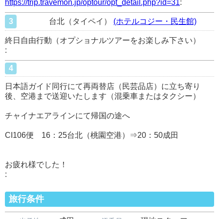
https://trip.travemon.jp/optour/opt_detail.php?id=31
:
3
台北（タイペイ）
(ホテルコジー・民生館)
終日自由行動（オプショナルツアーをお楽しみ下さい）
:
4
日本語ガイド同行にて再両替店（民芸品店）に立ち寄り
後、空港まで送迎いたします（混乗車またはタクシー）
チャイナエアラインにて帰国の途へ
CI106便 16：25台北（桃園空港）⇒20：50成田
お疲れ様でした！
:
旅行条件