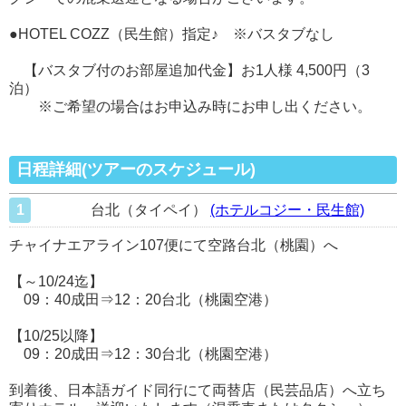
●HOTEL COZZ（民生館）指定♪ ※バスタブなし
【バスタブ付のお部屋追加代金】お1人様 4,500円（3
泊）
※ご希望の場合はお申込み時にお申し出ください。
日程詳細(ツアーのスケジュール)
1
台北（タイペイ）
(ホテルコジー・民生館)
チャイナエアライン107便にて空路台北（桃園）へ
【～10/24迄】
09：40成田⇒12：20台北（桃園空港）
【10/25以降】
09：20成田⇒12：30台北（桃園空港）
到着後、日本語ガイド同行にて両替店（民芸品店）へ立ち