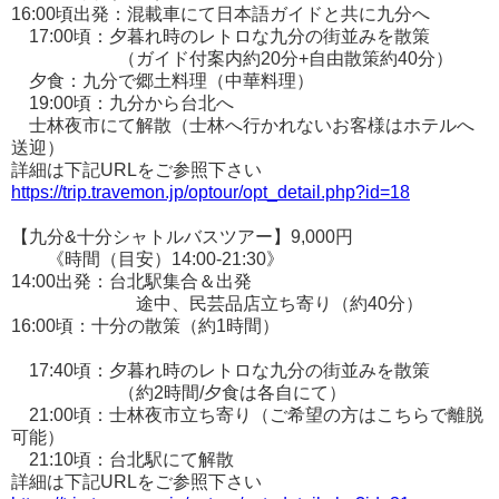
16:00頃出発：混載車にて日本語ガイドと共に九分へ
17:00頃：夕暮れ時のレトロな九分の街並みを散策
（ガイド付案内約20分+自由散策約40分）
夕食：九分で郷土料理（中華料理）
19:00頃：九分から台北へ
士林夜市にて解散（士林へ行かれないお客様はホテルへ
送迎）
詳細は下記URLをご参照下さい
https://trip.travemon.jp/optour/opt_detail.php?id=18
【九分&十分シャトルバスツアー】9,000円
《時間（目安）14:00-21:30》
14:00出発：台北駅集合＆出発
途中、民芸品店立ち寄り（約40分）
16:00頃：十分の散策（約1時間）
17:40頃：夕暮れ時のレトロな九分の街並みを散策
（約2時間/夕食は各自にて）
21:00頃：士林夜市立ち寄り（ご希望の方はこちらで離脱
可能）
21:10頃：台北駅にて解散
詳細は下記URLをご参照下さい