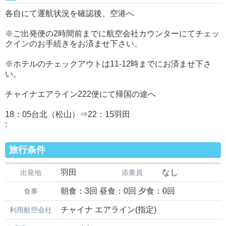
各自にて運航状況を確認後、空港へ
※ご出発便の2時間前までに航空会社カウンターにてチェッ
クインのお手続きをお済ませ下さい。
※ホテルのチェックアウトは11-12時までにお済ませ下さ
い。
チャイナエアライン222便にて帰国の途へ
18：05台北（松山）⇒22：15羽田
:
旅行条件
羽田
なし
出発地
添乗員
朝食：3回 昼食：0回 夕食：0回
食事
チャイナ エアライン(指定)
利用航空会社