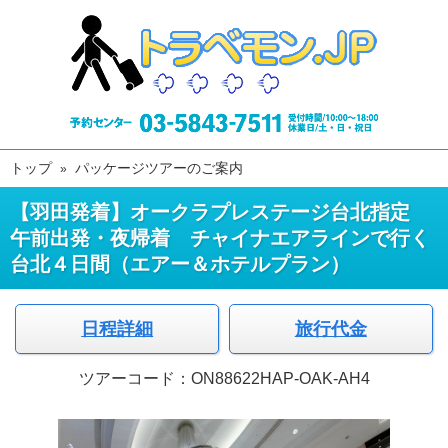
トップ
パッケージツアーのご案内
【羽田発着】オークラプレステージ台北指定
午前出発・夜帰着 チャイナエアラインで行く
台北４日間（エアー＆ホテルプラン）
日程詳細
旅行代金
ツアーコード：ON88622HAP-OAK-AH4